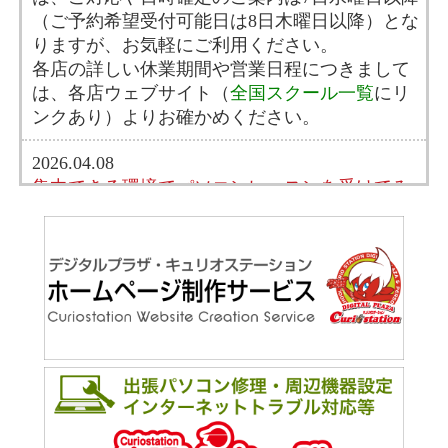
（ご予約希望受付可能日は8日木曜日以降）とな
りますが、お気軽にご利用ください。
各店の詳しい休業期間や営業日程につきまして
は、各店ウェブサイト（
全国スクール一覧
にリ
ンクあり）よりお確かめください。
2026.04.08
集中できる環境でパソコンレッスンを受けてみ
ませんか?
春爛漫の季節を迎えました。就・転職や入学を
機にパソコンを使いこなせるようになろう。ス
キルアップをしよう。資格を取ろう。と、目的
やタイミングは人それぞれではありますが、パ
ソコンも思い立ったときが始めどき。
無料体験にご参加いただき、パソコンレッスン
に集中できる環境をお試しください。まずはお
気軽にお問い合わせからどうぞ！