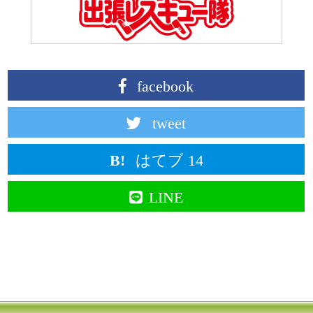
2026.02.04
進学や就職に向けて集中して学べるパソコン教
室です！
春の進学・就職に向けて、エクセルやワードを
実務レベルで使えるようになりたい。MOSを、
資格を取得しておきたい。春休み期間を活用し
facebook
てパソコンスキルを高めたい。集中して通って
時間を有効に使いたい。キュリオステーション
tweet
はそんな皆さまにおすすめのパソコン教室で
す。
はてブ 14
短期集中コースやマンツーマンレッスン・個別
カリキュラム対応など、ひとりひとりのご希望
LINE
に合わせたレッスンをご提案いたします。各教
室によりサービスは異なりますので、まずはお
気軽にご相談ください！
2026.01.07
新年おめでとうございます！
年末年始休業期間中も、新年の無料体験ご予約