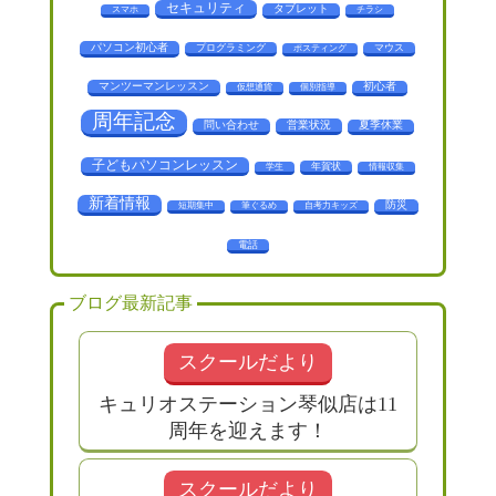
セキュリティ
タブレット
スマホ
チラシ
パソコン初心者
プログラミング
マウス
ポスティング
マンツーマンレッスン
初心者
仮想通貨
個別指導
周年記念
問い合わせ
営業状況
夏季休業
子どもパソコンレッスン
年賀状
学生
情報収集
新着情報
防災
短期集中
筆ぐるめ
自考力キッズ
電話
ブログ最新記事
スクールだより
キュリオステーション琴似店は11
周年を迎えます！
スクールだより