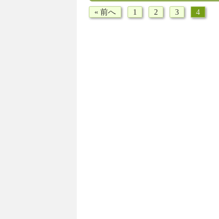
« 前へ
1
2
3
4