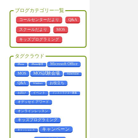
ブログカテゴリー一覧
コールセンターだより
Q&A
スクールだより
MOS
キッズプログラミング
タグクラウド
Microsoft Office
iPhone
iPhone修理
MOS
MOS試験会場
NEM/XEM
お役立ち
Q&A
Windows
お詫び
イベント
インストラクター募集
オデッセイ アワード
オンラインレッスン
キッズプログラミング
キャンペーン
キャッシュレス