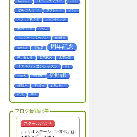
コールセンター
キーボード
スマホ
セキュリティ
タブレット
チラシ
パソコン初心者
プログラミング
マウス
ポスティング
マンツーマンレッスン
仮想通貨
周年記念
初心者
個別指導
問い合わせ
営業状況
夏季休業
子どもパソコンレッスン
学生
新着情報
年賀状
情報収集
短期集中
筆ぐるめ
自考力キッズ
防災
電話
ブログ最新記事
スクールだより
キュリオステーション琴似店は