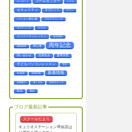
コールセンター
キーボード
スマホ
セキュリティ
タブレット
チラシ
パソコン初心者
プログラミング
マウス
ポスティング
マンツーマンレッスン
仮想通貨
周年記念
初心者
個別指導
問い合わせ
営業状況
夏季休業
子どもパソコンレッスン
学生
新着情報
年賀状
情報収集
短期集中
筆ぐるめ
自考力キッズ
防災
電話
ブログ最新記事
スクールだより
キュリオステーション琴似店は