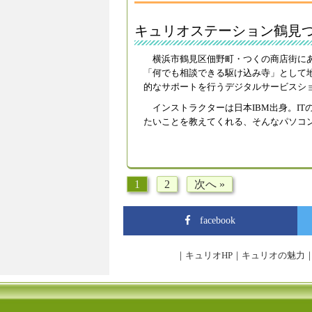
キュリオステーション鶴見
横浜市鶴見区佃野町・つくの商店街に
「何でも相談できる駆け込み寺」として
的なサポートを行うデジタルサービスショッ
インストラクターは日本IBM出身。IT
たいことを教えてくれる、そんなパソコ
1
2
次へ »
facebook
｜
キュリオHP
｜
キュリオの魅力