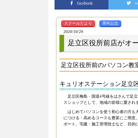
facebook
t
スクールだより
周年記念
2020/10/29
足立区役所前店がオー
足立区役所前のパソコン教室が
キュリオステーション足立
足立区梅島・国道4号線をはさんで足
スショップとして、地域の皆様に愛される
はじめてパソコンを使う初心者の方も
につける・高めるコースも豊富にご用意
ポート。宅建・施工管理技士など、目的