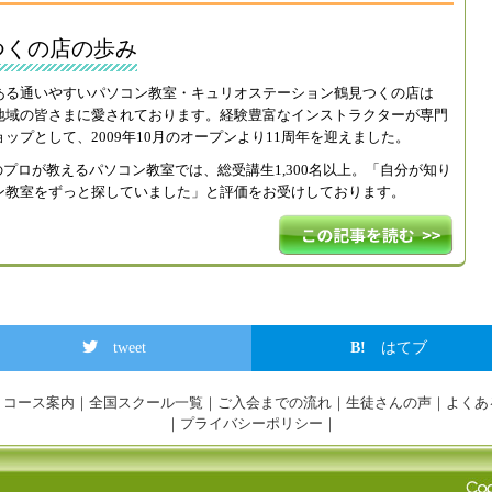
つくの店の歩み
ある通いやすいパソコン教室・キュリオステーション鶴見つくの店は
地域の皆さまに愛されております。経験豊富なインストラクターが専門
プとして、2009年10月のオープンより11周年を迎えました。
のプロが教えるパソコン教室では、総受講生1,300名以上。「自分が知り
ン教室をずっと探していました」と評価をお受けしております。
tweet
はてブ
｜
コース案内
｜
全国スクール一覧
｜
ご入会までの流れ
｜
生徒さんの声
｜
よくあ
｜
プライバシーポリシー
｜