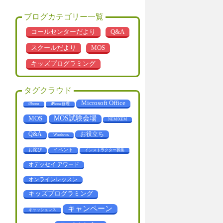
ブログカテゴリー一覧
コールセンターだより
Q&A
スクールだより
MOS
キッズプログラミング
タグクラウド
Microsoft Office
iPhone
iPhone修理
MOS
MOS試験会場
NEM/XEM
お役立ち
Q&A
Windows
お詫び
イベント
インストラクター募集
オデッセイ アワード
オンラインレッスン
キッズプログラミング
キャンペーン
キャッシュレス