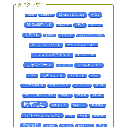
タグクラウド
MOS
Microsoft Office
iPhone
iPhone修理
MOS試験会場
Q&A
NEM/XEM
Windows
お役立ち
お詫び
イベント
インストラクター募集
オデッセイ アワード
オンラインレッスン
キッズプログラミング
キャッシュレス
キャンペーン
コールセンター
キーボード
セキュリティ
タブレット
スマホ
チラシ
パソコン初心者
プログラミング
マウス
ポスティング
マンツーマンレッスン
初心者
仮想通貨
個別指導
周年記念
問い合わせ
営業状況
夏季休業
子どもパソコンレッスン
年賀状
学生
情報収集
新着情報
防災
短期集中
筆ぐるめ
自考力キッズ