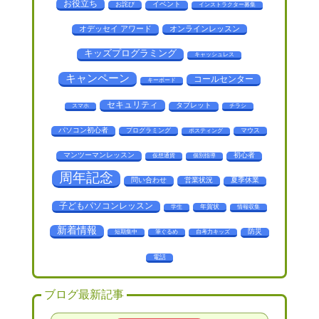
お役立ち
お詫び
イベント
インストラクター募集
オデッセイ アワード
オンラインレッスン
キッズプログラミング
キャッシュレス
キャンペーン
コールセンター
キーボード
セキュリティ
タブレット
スマホ
チラシ
パソコン初心者
プログラミング
マウス
ポスティング
マンツーマンレッスン
初心者
仮想通貨
個別指導
周年記念
問い合わせ
営業状況
夏季休業
子どもパソコンレッスン
年賀状
学生
情報収集
新着情報
防災
短期集中
筆ぐるめ
自考力キッズ
電話
ブログ最新記事