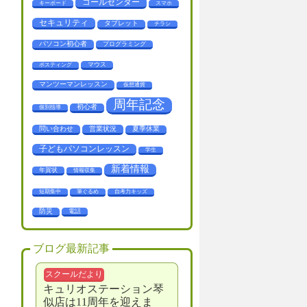
コールセンター
キーボード
スマホ
セキュリティ
タブレット
チラシ
パソコン初心者
プログラミング
マウス
ポスティング
マンツーマンレッスン
仮想通貨
周年記念
初心者
個別指導
問い合わせ
営業状況
夏季休業
子どもパソコンレッスン
学生
新着情報
年賀状
情報収集
短期集中
筆ぐるめ
自考力キッズ
防災
電話
ブログ最新記事
スクールだより
キュリオステーション琴
似店は11周年を迎えま