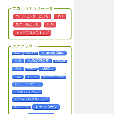
ブログカテゴリー一覧
コールセンターだより
Q&A
スクールだより
MOS
キッズプログラミング
タグクラウド
Microsoft Office
iPhone
iPhone修理
MOS
MOS試験会場
NEM/XEM
お役立ち
Q&A
Windows
お詫び
イベント
インストラクター募集
オデッセイ アワード
オンラインレッスン
キッズプログラミング
キャンペーン
キャッシュレス