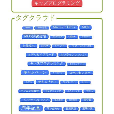
キッズプログラミング
タグクラウド
MOS
Microsoft Office
iPhone
iPhone修理
MOS試験会場
Q&A
NEM/XEM
Windows
お役立ち
お詫び
イベント
インストラクター募集
オデッセイ アワード
オンラインレッスン
キッズプログラミング
キャッシュレス
キャンペーン
コールセンター
キーボード
セキュリティ
タブレット
スマホ
チラシ
パソコン初心者
プログラミング
マウス
ポスティング
マンツーマンレッスン
初心者
仮想通貨
個別指導
周年記念
問い合わせ
営業状況
夏季休業