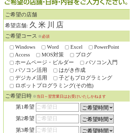
ご希望の店舗
久米川店
希望店舗:
ご希望コース
※
必須
Windows
Word
Excel
PowerPoint
Access
MOS対策
ブログ
ホームページ・ビルダー
パソコン入門
パソコン活用
はがき作成
デジカメ活用
子どもプログラミング
ロボットプログラミング(その他)
ご希望日時
※
当日～翌営業日はお受けいたしかねます
第1希望
第2希望
第3希望