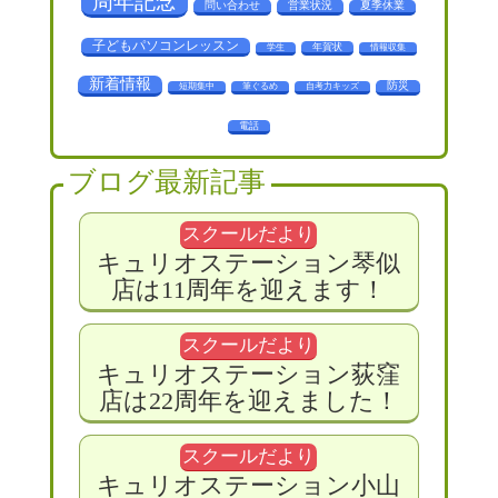
周年記念
問い合わせ
営業状況
夏季休業
子どもパソコンレッスン
年賀状
学生
情報収集
新着情報
防災
短期集中
筆ぐるめ
自考力キッズ
電話
ブログ最新記事
スクールだより
キュリオステーション琴似
店は11周年を迎えます！
スクールだより
キュリオステーション荻窪
店は22周年を迎えました！
スクールだより
キュリオステーション小山