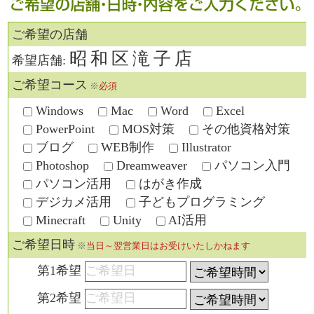
ご希望の店舗
昭和区滝子店
希望店舗:
ご希望コース
※
必須
Windows
Mac
Word
Excel
PowerPoint
MOS対策
その他資格対策
ブログ
WEB制作
Illustrator
Photoshop
Dreamweaver
パソコン入門
パソコン活用
はがき作成
デジカメ活用
子どもプログラミング
Minecraft
Unity
AI活用
ご希望日時
※
当日～翌営業日はお受けいたしかねます
第1希望
第2希望