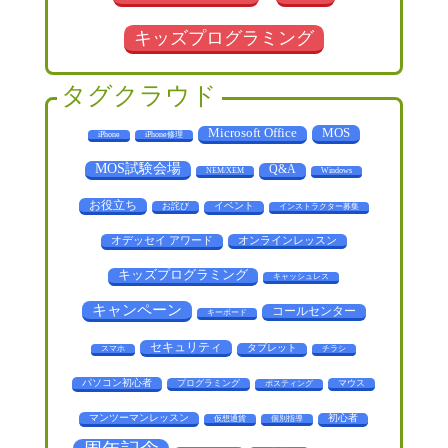
キッズプログラミング
タグクラウド
MOS
Microsoft Office
iPhone
iPhone修理
MOS試験会場
Q&A
NEM/XEM
Windows
お役立ち
お詫び
イベント
インストラクター募集
オデッセイ アワード
オンラインレッスン
キッズプログラミング
キャッシュレス
キャンペーン
コールセンター
キーボード
セキュリティ
タブレット
スマホ
チラシ
パソコン初心者
プログラミング
マウス
ポスティング
マンツーマンレッスン
初心者
仮想通貨
個別指導