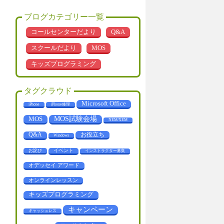
ブログカテゴリー一覧
コールセンターだより
Q&A
スクールだより
MOS
キッズプログラミング
タグクラウド
Microsoft Office
iPhone
iPhone修理
MOS
MOS試験会場
NEM/XEM
お役立ち
Q&A
Windows
お詫び
イベント
インストラクター募集
オデッセイ アワード
オンラインレッスン
キッズプログラミング
キャンペーン
キャッシュレス