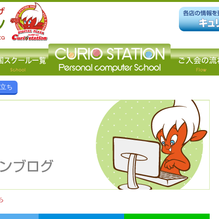
役立ち
ち