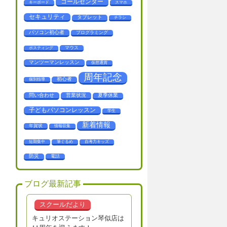
コールセンター
キーボード
スマホ
セキュリティ
タブレット
チラシ
パソコン初心者
プログラミング
マウス
ポスティング
マンツーマンレッスン
仮想通貨
周年記念
初心者
個別指導
問い合わせ
営業状況
夏季休業
子どもパソコンレッスン
学生
新着情報
年賀状
情報収集
短期集中
筆ぐるめ
自考力キッズ
防災
電話
ブログ最新記事
スクールだより
キュリオステーション琴似店は