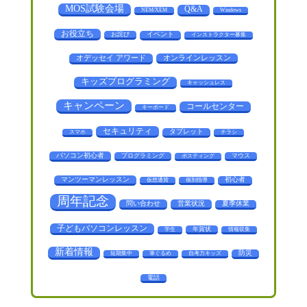
MOS試験会場
Q&A
NEM/XEM
Windows
お役立ち
お詫び
イベント
インストラクター募集
オデッセイ アワード
オンラインレッスン
キッズプログラミング
キャッシュレス
キャンペーン
コールセンター
キーボード
セキュリティ
タブレット
スマホ
チラシ
パソコン初心者
プログラミング
マウス
ポスティング
マンツーマンレッスン
初心者
仮想通貨
個別指導
周年記念
問い合わせ
営業状況
夏季休業
子どもパソコンレッスン
年賀状
学生
情報収集
新着情報
防災
短期集中
筆ぐるめ
自考力キッズ
電話