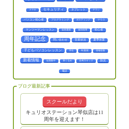
セキュリティ
タブレット
スマホ
チラシ
パソコン初心者
プログラミング
マウス
ポスティング
マンツーマンレッスン
初心者
仮想通貨
個別指導
周年記念
問い合わせ
営業状況
夏季休業
子どもパソコンレッスン
年賀状
学生
情報収集
新着情報
防災
短期集中
筆ぐるめ
自考力キッズ
電話
ブログ最新記事
スクールだより
キュリオステーション琴似店は11
周年を迎えます！